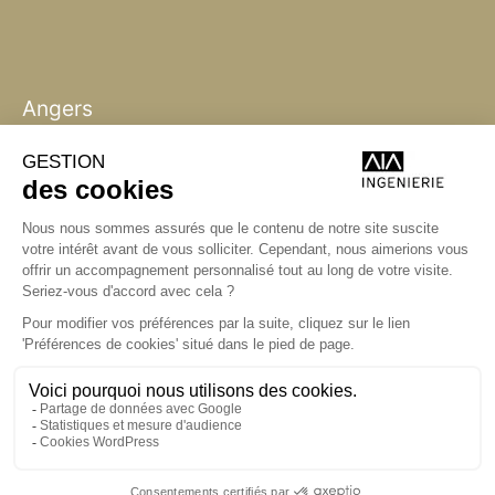
Angers
Angers
La Station A,
14 boulevard Yvonne Poirel
49000 Angers
+33 (0)2 41 36 88 50
Écrire
aia.ingenierie.angers@a-
i-a.fr
Visite
ingenierie.aialifedesigners.fr
Bordeaux
Lyon