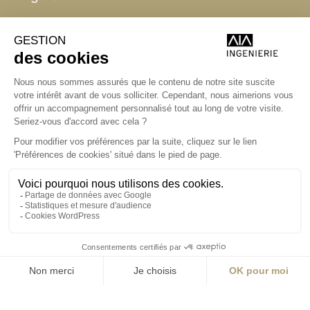
Angers
La Station A,
14 boulevard Yvonne Poirel
49000 Angers
+33 (0)2 41 36 88 50
Écrire
aia.ingenierie.angers@a-
i-a.fr
Visite
ingenierie.aialifedesigners.fr
Bordeaux
Lyon
Nantes
Paris
Rennes