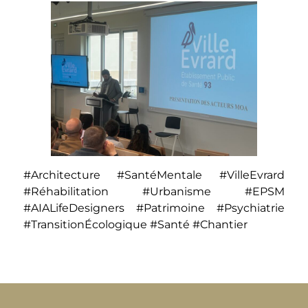
#Architecture #SantéMentale #VilleEvrard
#Réhabilitation #Urbanisme #EPSM
#AIALifeDesigners #Patrimoine #Psychiatrie
#TransitionÉcologique #Santé #Chantier