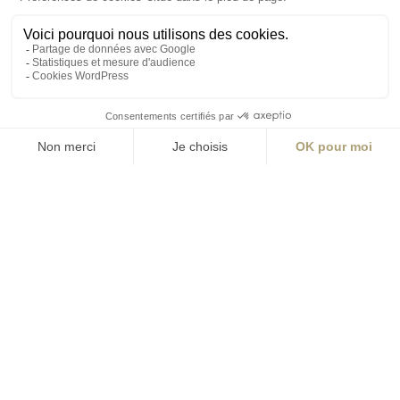
Angers
Angers
La Station A,
14 boulevard Yvonne Poirel
49000 Angers
+33 (0)2 41 36 88 50
Écrire
aia.ingenierie.angers@a-
i-a.fr
Visite
ingenierie.aialifedesigners.fr
Bordeaux
Lyon
Nantes