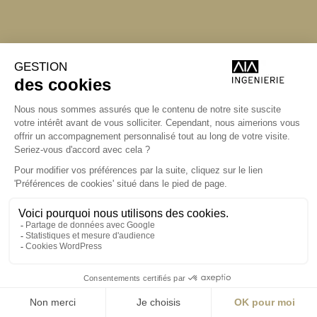
Angers
Angers
La Station A,
14 boulevard Yvonne Poirel
49000 Angers
+33 (0)2 41 36 88 50
Écrire
aia.ingenierie.angers@a-
i-a.fr
Visite
ingenierie.aialifedesigners.fr
Bordeaux
Lyon