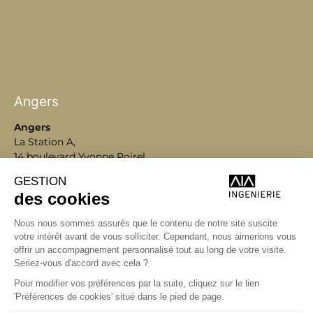
Angers
Angers
La Station A,
14 boulevard Yvonne Poirel
49000 Angers
+33 (0)2 41 36 88 50
Écrire
aia.ingenierie.angers@a-
i-a.fr
Visite
ingenierie.aialifedesigners.fr
Bordeaux