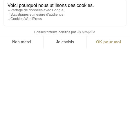
Lyon
Nantes
Paris
Rennes
contact@aialifedesigners.fr
presse@aialifedesigners.fr
mentions légales
égalité femmes - hommes