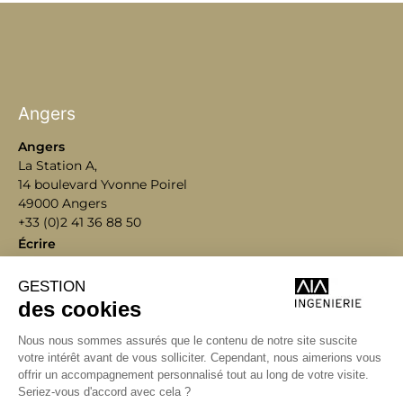
Angers
Angers
La Station A,
14 boulevard Yvonne Poirel
49000 Angers
+33 (0)2 41 36 88 50
Écrire
aia.ingenierie.angers@a-
i-a.fr
Visite
ingenierie.aialifedesigners.fr
Bordeaux
Lyon