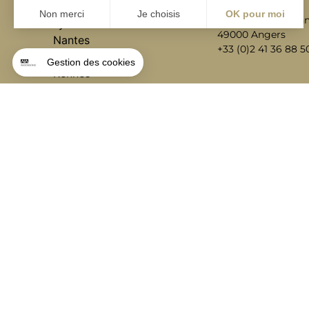
La Station A,
Bordeaux
14 boulevard Yvonn
Lyon
49000 Angers
Nantes
+33 (0)2 41 36 88 5
Paris
Rennes
contact@aialifedesigners.fr
presse@aialifedesigners.fr
mentions légales
égalité femmes - hommes