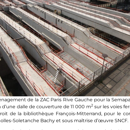
énagement de la ZAC Paris Rive Gauche pour la Semapa, 
2
n d’une dalle de couverture de 11 000 m
sur les voies fe
 droit de la bibliothèque François-Mitterrand, pour l
lles-Soletanche Bachy et sous maîtrise d’œuvre SNCF.