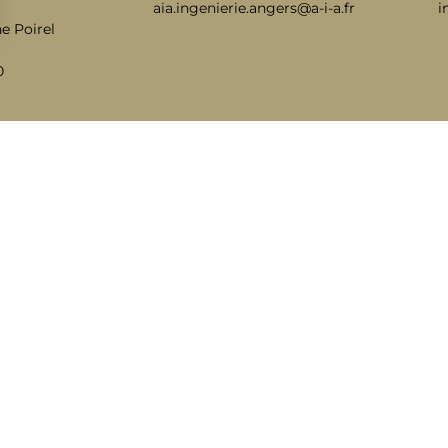
aia.ingenierie.angers@a-i-a.fr
i
e Poirel
0