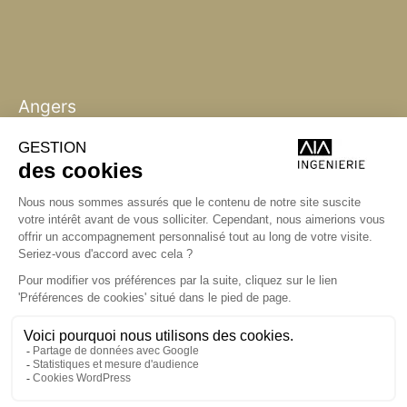
Angers
Angers
La Station A,
14 boulevard Yvonne Poirel
49000 Angers
+33 (0)2 41 36 88 50
Écrire
aia.ingenierie.angers@a-
i-a.fr
Visite
ingenierie.aialifedesigners.fr
Bordeaux
Lyon