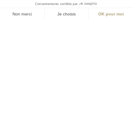
Nantes
Paris
Rennes
contact@aialifedesigners.fr
presse@aialifedesigners.fr
mentions légales
égalité femmes - hommes