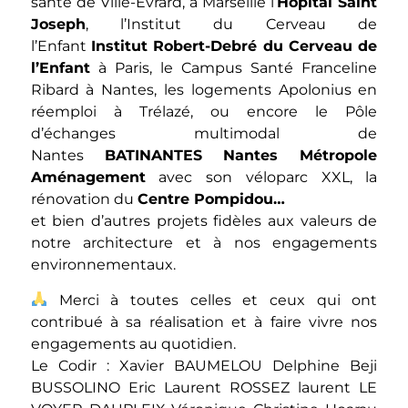
santé de Ville-Evrard, à Marseille l’
Hôpital Saint
Joseph
, l’Institut du Cerveau de
l’Enfant
Institut Robert-Debré du Cerveau de
l’Enfant
à Paris, le Campus Santé Franceline
Ribard à Nantes, les logements Apolonius en
réemploi à Trélazé, ou encore le Pôle
d’échanges multimodal de
Nantes
BATINANTES
Nantes Métropole
Aménagement
avec son véloparc XXL, la
rénovation du
Centre Pompidou
…
et bien d’autres projets fidèles aux valeurs de
notre architecture et à nos engagements
environnementaux.
Merci à toutes celles et ceux qui ont
contribué à sa réalisation et à faire vivre nos
engagements au quotidien.
Le Codir :
Xavier BAUMELOU
Delphine Beji
BUSSOLINO Eric
Laurent ROSSEZ
laurent LE