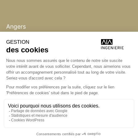
Angers
Angers
La Station A,
14 boulevard Yvonne Poirel
49000 Angers
+33 (0)2 41 36 88 50
Écrire
aia.ingenierie.angers@a-
i-a.fr
Visite
ingenierie.aialifedesigners.fr
Bordeaux
Lyon
Nantes