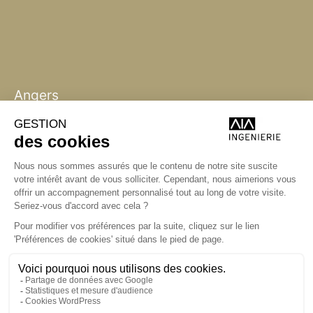
Angers
Angers
La Station A,
14 boulevard Yvonne Poirel
49000 Angers
+33 (0)2 41 36 88 50
Écrire
aia.ingenierie.angers@a-
i-a.fr
Visite
ingenierie.aialifedesigners.fr
Bordeaux