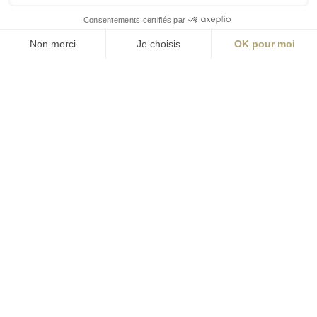
Lyon
Nantes
Paris
Rennes
contact@aialifedesigners.fr
presse@aialifedesigners.fr
mentions légales
égalité femmes - hommes