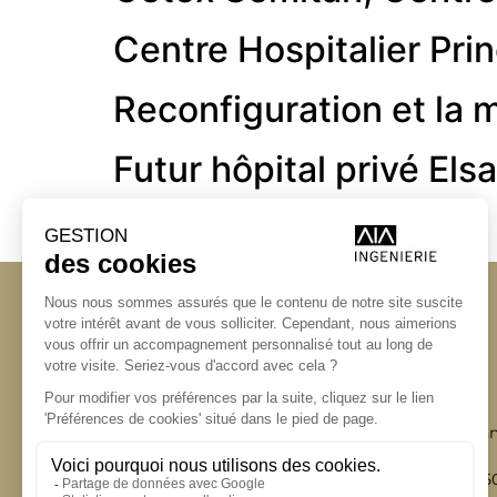
Centre Hospitalier Pr
Reconfiguration et la 
Futur hôpital privé El
←
Suivant
Angers
Angers
La Station A,
Bordeaux
14 boulevard Yvonn
Lyon
49000 Angers
Nantes
+33 (0)2 41 36 88 5
Paris