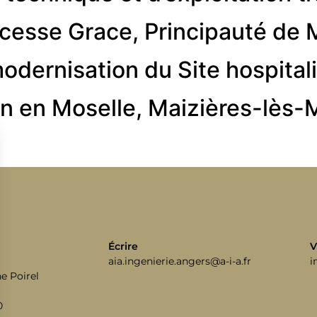
incesse Grace, Principauté de
modernisation du Site hospital
san en Moselle, Maizières-lès-
Écrire
V
aia.ingenierie.angers@a-i-a.fr
i
e Poirel
0