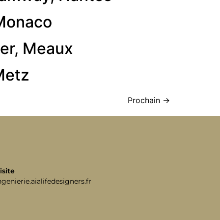
 Monaco
ier, Meaux
Metz
Prochain
→
isite
ngenierie.aialifedesigners.fr