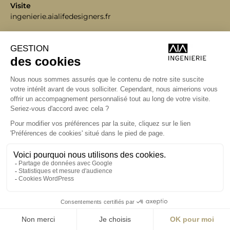
Visite
ingenierie.aialifedesigners.fr
Bordeaux
Lyon
Nantes
Paris
Rennes
contact@aialifedesigners.fr
presse@aialifedesigners.fr
mentions légales
égalité femmes - hommes