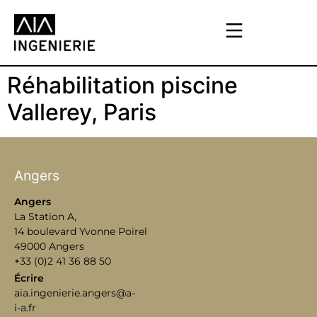
Réhabilitation piscine
Vallerey, Paris
Angers
Angers
La Station A,
14 boulevard Yvonne Poirel
49000 Angers
+33 (0)2 41 36 88 50
Écrire
aia.ingenierie.angers@a-
i-a.fr