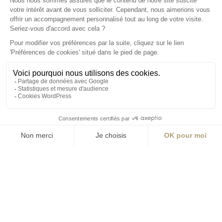
Angers
Angers
La Station A,
14 boulevard Yvonne Poirel
49000 Angers
+33 (0)2 41 36 88 50
Écrire
aia.ingenierie.angers@a-
i-a.fr
Visite
ingenierie.aialifedesigners.fr
Bordeaux
Lyon
Nantes
Paris