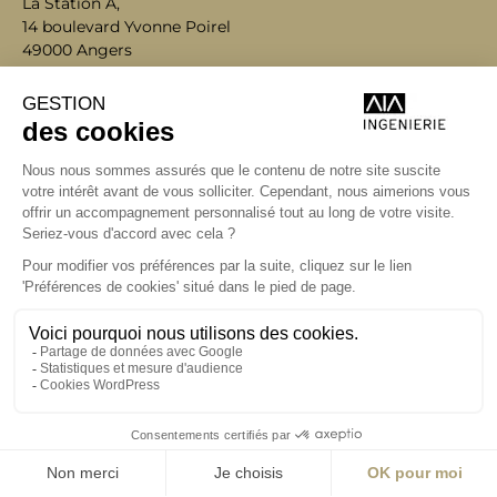
La Station A,
14 boulevard Yvonne Poirel
49000 Angers
+33 (0)2 41 36 88 50
Écrire
aia.ingenierie.angers@a-
i-a.fr
Visite
ingenierie.aialifedesigners.fr
Bordeaux
Lyon
Nantes
Paris
Rennes