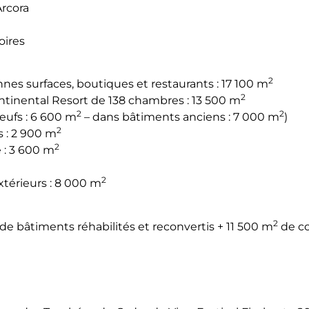
Arcora
oires
2
 surfaces, boutiques et restaurants : 17 100 m
2
ontinental Resort de 138 chambres : 13 500 m
2
2
eufs : 6 600 m
– dans bâtiments anciens : 7 000 m
)
2
 : 2 900 m
2
 : 3 600 m
2
xtérieurs : 8 000 m
2
de bâtiments réhabilités et reconvertis + 11 500 m
de co