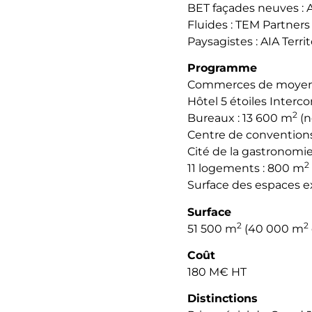
BET façades neuves : 
Fluides : TEM Partners
Paysagistes : AIA Territ
Programme
Commerces de moyennes
Hôtel 5 étoiles Interc
2
Bureaux : 13 600 m
(n
Centre de conventions
Cité de la gastronomie
2
11 logements : 800 m
Surface des espaces e
Surface
2
2
51 500 m
(40 000 m
Coût
180 M€ HT
Distinctions