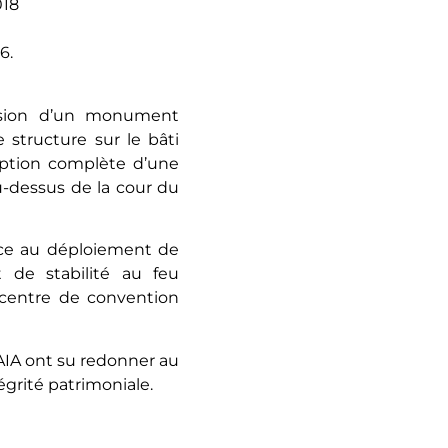
018
6.
rsion d’un monument
e structure sur le bâti
eption complète d’une
-dessus de la cour du
âce au déploiement de
t de stabilité au feu
 centre de convention
’AIA ont su redonner au
égrité patrimoniale.