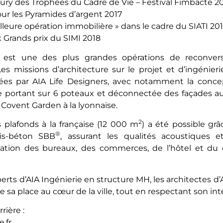
Jury des Trophées du Cadre de Vie – Festival Fimbacte 2
our les Pyramides d’argent 2017
lleure opération immobilière » dans le cadre du SIATI 201
x Grands prix du SIMI 2018
u est une des plus grandes opérations de reconve
es missions d’architecture sur le projet et d’ingénieri
tées par AIA Life Designers, avec notamment la conc
 portant sur 6 poteaux et déconnectée des façades au
n Covent Garden à la lyonnaise.
2
 plafonds à la française (12 000 m
) a été possible gr
®
is-béton SBB
, assurant les qualités acoustiques e
oitation des bureaux, des commerces, de l’hôtel et du
perts d’AIA Ingénierie en structure MH, les architectes d
 sa place au cœur de la ville, tout en respectant son int
rière :
.fr