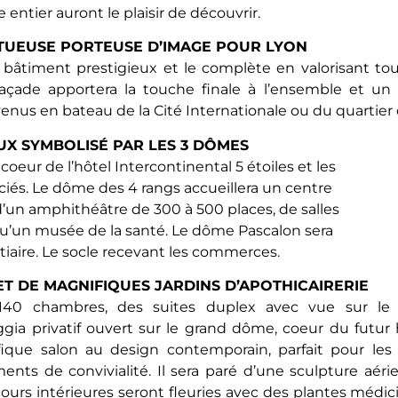
entier auront le plaisir de découvrir.
TUEUSE PORTEUSE D’IMAGE POUR LYON
 bâtiment prestigieux et le complète en valorisant tout
 façade apportera la touche finale à l’ensemble et un
s venus en bateau de la Cité Internationale ou du quartie
UX SYMBOLISÉ PAR LES 3 DÔMES
oeur de l’hôtel Intercontinental 5 étoiles et les
ociés. Le dôme des 4 rangs accueillera un centre
’un amphithéâtre de 300 à 500 places, de salles
u’un musée de la santé. Le dôme Pascalon sera
tiaire. Le socle recevant les commerces.
ET DE MAGNIFIQUES JARDINS D’APOTHICAIRERIE
 140 chambres, des suites duplex avec vue sur le
ggia privatif ouvert sur le grand dôme, coeur du futur h
ique salon au design contemporain, parfait pour les 
s de convivialité. Il sera paré d’une sculpture aérie
cours intérieures seront fleuries avec des plantes médici