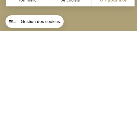
Angers
Angers
La Station A,
Bordeaux
14 boulevard Yvonn
Lyon
49000 Angers
Nantes
+33 (0)2 41 36 88 5
Paris
Rennes
contact@aialifedesigners.fr
presse@aialifedesigners.fr
mentions légales
égalité femmes - hommes