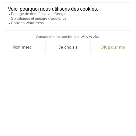
Visite
ingenierie.aialifedesigners.fr
Bordeaux
Lyon
Nantes
Paris
Rennes
contact@aialifedesigners.fr
presse@aialifedesigners.fr
mentions légales
égalité femmes - hommes