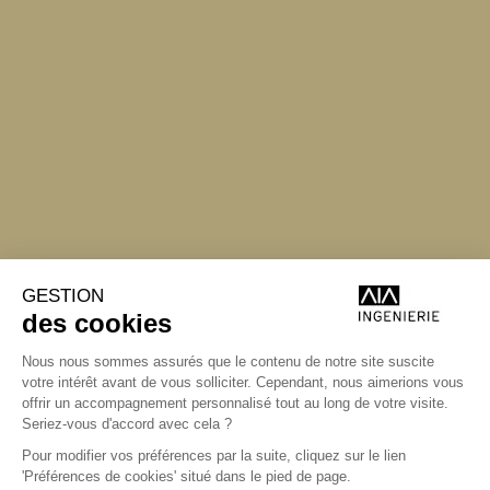
Angers
Angers
La Station A,
14 boulevard Yvonne Poirel
49000 Angers
+33 (0)2 41 36 88 50
Écrire
aia.ingenierie.angers@a-
i-a.fr