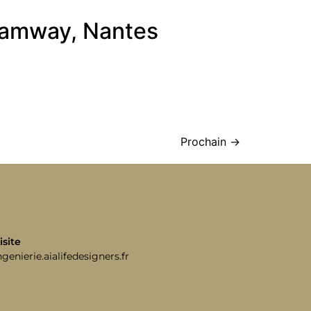
tramway, Nantes
Prochain
→
isite
ngenierie.aialifedesigners.fr