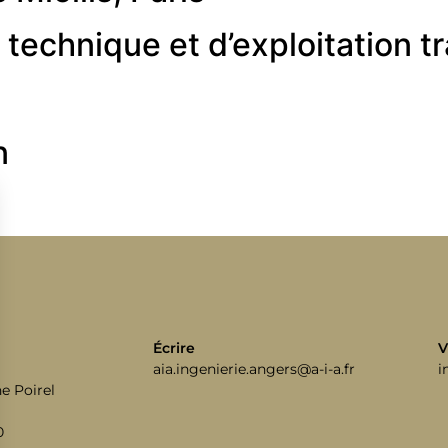
technique et d’exploitation 
n
Écrire
V
aia.ingenierie.angers@a-i-a.fr
i
e Poirel
0